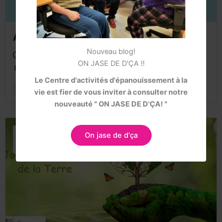
AVRIL, mois de l’autisme
Nouveau blog!
2025-04-01 - 2025-04-30 @ 23:30
ON JASE DE D'ÇA !!
-
Le Centre d'activités d'épanouissement à la
sensibilisation
vie est fier de vous inviter à consulter notre
nouveauté " ON JASE DE D'ÇA! "
22
On jase de d'ça
AVR