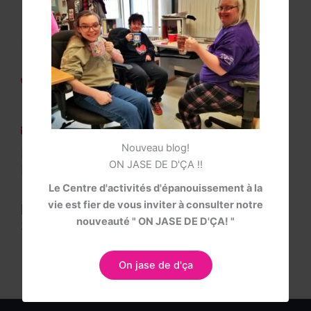
Pour plus amples informations :
418-232-1167 poste 7120
418-514-9540
info@cadhc.ca
Nouveau blog!
Nous vous invitons à visiter notre page
ON JASE DE D'ÇA !!
Facebook
Le Centre d'activités d'épanouissement à la
vie est fier de vous inviter à consulter notre
er
Les inscriptions se font du 1
juillet au
nouveauté " ON JASE DE D'ÇA! "
30 juin de chaque année.
On jase de d'ça