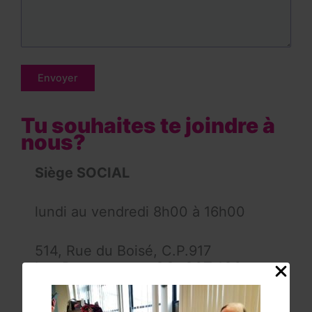
Tu souhaites te joindre à
nous?
Siège SOCIAL
lundi au vendredi 8h00 à 16h00
514, Rue du Boisé, C.P.917
Les Bergeronnes, QC, G0T 1G0